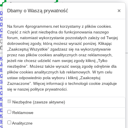
×
Dbamy o Waszą prywatność
Na forum
4programmers.net
korzystamy z plików cookies.
»
4p
Forum
Część z nich jest niezbędna do funkcjonowania naszego
Społeczność
forum, natomiast wykorzystanie pozostałych zależy od Twojej
dobrowolnej zgody, którą możesz wyrazić poniżej. Klikając
„Zaakceptuj Wszystkie” zgadzasz się na wykorzystywanie
przez nas plików cookies analitycznych oraz reklamowych,
Nowy wątek
jeżeli nie chcesz udzielić nam swojej zgody kliknij „Tylko
niezbędne”. Możesz także wyrazić swoją zgodę odrębnie dla
plików cookies analitycznych lub reklamowych. W tym celu
Incidunt est tenetur veniam maiores ut quas nihil.
ustaw odpowiednio pola wyboru i kliknij „Zaakceptuj
4
0
Zaznaczone”. Więcej informacji o technologii cookie znajduje
urszula.pawlak293
2026-08-01 11:39
się w naszej
polityce prywatności
.
Niezbędne (zawsze aktywne)
Reklamowe
Liczba wątków na stronę
Analityczne