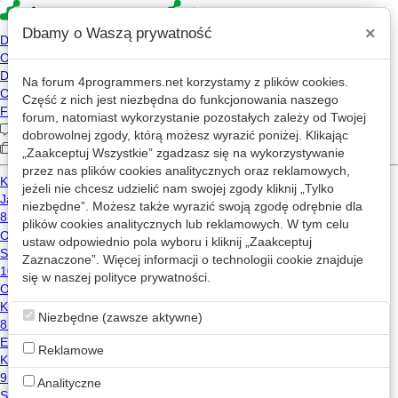
×
Dbamy o Waszą prywatność
Na forum
4programmers.net
korzystamy z plików cookies.
»
»
4p
Forum
Inne języki programowania
Część z nich jest niezbędna do funkcjonowania naszego
Rust
forum, natomiast wykorzystanie pozostałych zależy od Twojej
dobrowolnej zgody, którą możesz wyrazić poniżej. Klikając
„Zaakceptuj Wszystkie” zgadzasz się na wykorzystywanie
przez nas plików cookies analitycznych oraz reklamowych,
Nowy wątek
jeżeli nie chcesz udzielić nam swojej zgody kliknij „Tylko
niezbędne”. Możesz także wyrazić swoją zgodę odrębnie dla
plików cookies analitycznych lub reklamowych. W tym celu
ustaw odpowiednio pola wyboru i kliknij „Zaakceptuj
Zaznaczone”. Więcej informacji o technologii cookie znajduje
Liczba wątków na stronę
się w naszej
polityce prywatności
.
Niezbędne (zawsze aktywne)
Reklamowe
Analityczne