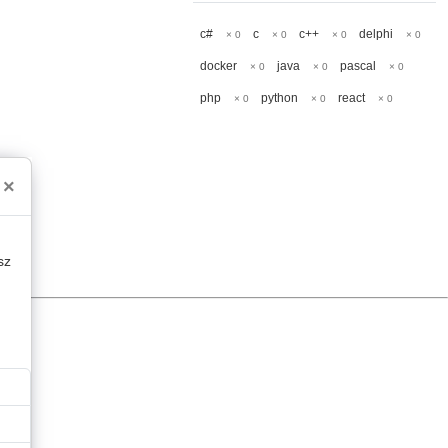
c#
c
c++
delphi
× 0
× 0
× 0
× 0
docker
java
pascal
× 0
× 0
× 0
php
python
react
× 0
× 0
× 0
×
sz