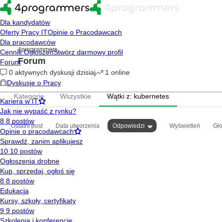
4programmers
Forum
Kategorie
Wszystkie
Wątki z: kubernetes
Ostatni post
Data utworzenia
Odpowiedzi
Wyświetleń
Gł